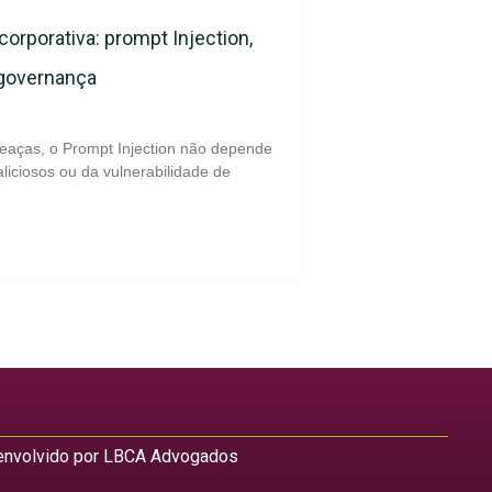
corporativa: prompt Injection,
 governança
eaças, o Prompt Injection não depende
liciosos ou da vulnerabilidade de
nvolvido por LBCA Advogados