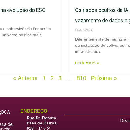
s na evolução do ESG
Os riscos ocultos da IA 
vazamento de dados e
m a sobrevivência financeira
06/07/2026
universo político mais
Diferentemente de muitas am
da instalação de softwares ma
infraestrutura.
LEIA MAIS »
« Anterior
1
2
3
…
810
Próxima »
ENDEREÇO
LBCA
S
Rua Dr. Renato
Dese
Paes de Barros,
eas de
618 – 1º e 5º
uação