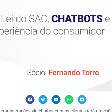
a gerar interações via chatbot com os clientes terá previ