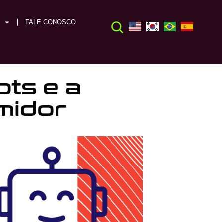
FALE CONOSCO
ots e a
midor