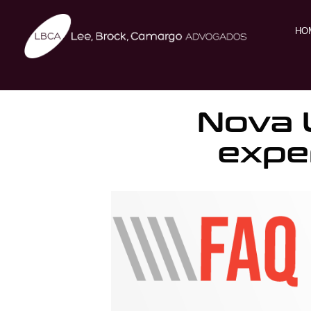
HO
Nova L
expe