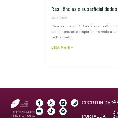
Resiliências e superficialidade
08/07/2026
Para alguns, o ESG está em conflito co
das empresas e disperso em meio a um 
radicalizado.
LEIA MAIS »
A 
OPORTUNIDADE
Ár
LET’S SHAPE
THE FUTURE
PORTAL DA
At