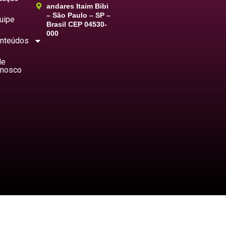
andares Itaim Bibi
– São Paulo – SP –
uipe
Brasil CEP 04530-
000
nteúdos
le
nosco