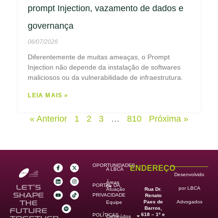
prompt Injection, vazamento de dados e
governança
06/07/2026
Diferentemente de muitas ameaças, o Prompt
Injection não depende da instalação de softwares
maliciosos ou da vulnerabilidade de infraestrutura.
LEIA MAIS »
« Anterior
1
2
3
…
810
Próxima »
OPORTUNIDADES
ENDEREÇO
A LBCA
Desenvolvido
Áreas
PORTAL DA
de
LET’S
por LBCA
Rua Dr.
Atuação
SHAPE
PRIVACIDADE
Renato
Paes de
THE
Advogados
Equipe
Barros,
FUTURE
618 – 1º e
POLÍTICAS
Conteúdos