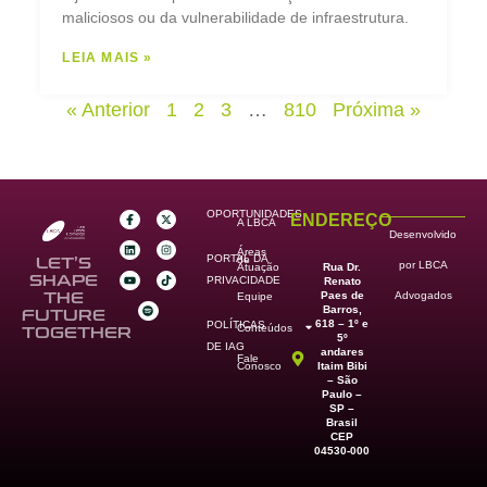
maliciosos ou da vulnerabilidade de infraestrutura.
LEIA MAIS »
« Anterior
1
2
3
…
810
Próxima »
OPORTUNIDADES
ENDEREÇO
A LBCA
Desenvolvido
Áreas
PORTAL DA
de
LET’S
por LBCA
Rua Dr.
Atuação
SHAPE
PRIVACIDADE
Renato
Paes de
THE
Advogados
Equipe
Barros,
FUTURE
618 – 1º e
POLÍTICAS
Conteúdos
TOGETHER
5º
DE IAG
andares
Fale
Itaim Bibi
Conosco
– São
Paulo –
SP –
Brasil
CEP
04530-000