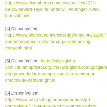
https://www.bloomberg.com/news/articles/2021-
09-10/harvard-says-its-funds-will-no-longer-invest-
in-fossil-fuels
[4] Disponível em:
https://www.dechert.com/knowledge/onpoint/2021/8/lit
and-enforcement-risks-for-corporates-arising-
from-enh.html
[5] Disponível em:
https://valor-globo-
com.cdn.ampproject.org/c/s/valor.globo.com/google/am
obriga-vendedor-a-cumprir-contrato-e-entregar-
creditos-de-carbono.ghtml
[6] Disponível em
https://www.prt4.mpt.mp.br/procuradorias/prt-
porto-alegre/11594-mpt-rs-emite-parecer-sobre-