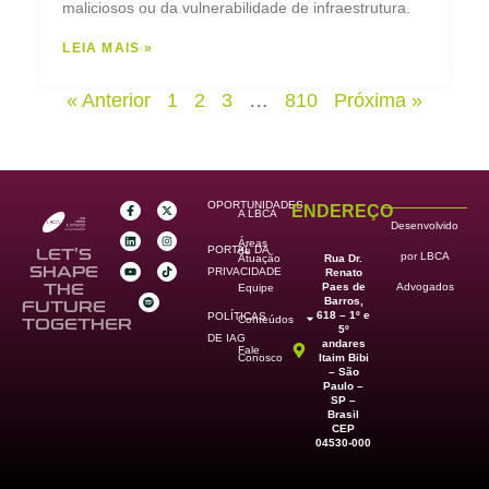
maliciosos ou da vulnerabilidade de infraestrutura.
LEIA MAIS »
« Anterior
1
2
3
…
810
Próxima »
OPORTUNIDADES
ENDEREÇO
A LBCA
Desenvolvido
Áreas
PORTAL DA
de
LET’S
por LBCA
Rua Dr.
Atuação
SHAPE
PRIVACIDADE
Renato
Paes de
THE
Advogados
Equipe
Barros,
FUTURE
618 – 1º e
POLÍTICAS
Conteúdos
TOGETHER
5º
DE IAG
andares
Fale
Itaim Bibi
Conosco
– São
Paulo –
SP –
Brasil
CEP
04530-000