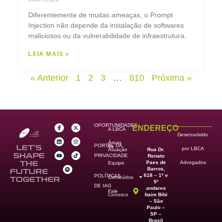
Diferentemente de muitas ameaças, o Prompt
Injection não depende da instalação de softwares
maliciosos ou da vulnerabilidade de infraestrutura.
LEIA MAIS »
« Anterior
1
2
3
…
810
Próxima »
OPORTUNIDADES
ENDEREÇO
A LBCA
Desenvolvido
Áreas
PORTAL DA
de
LET’S
por LBCA
Rua Dr.
Atuação
SHAPE
PRIVACIDADE
Renato
Paes de
THE
Advogados
Equipe
Barros,
FUTURE
618 – 1º e
POLÍTICAS
Conteúdos
TOGETHER
5º
DE IAG
andares
Fale
Itaim Bibi
Conosco
– São
Paulo –
SP –
Brasil