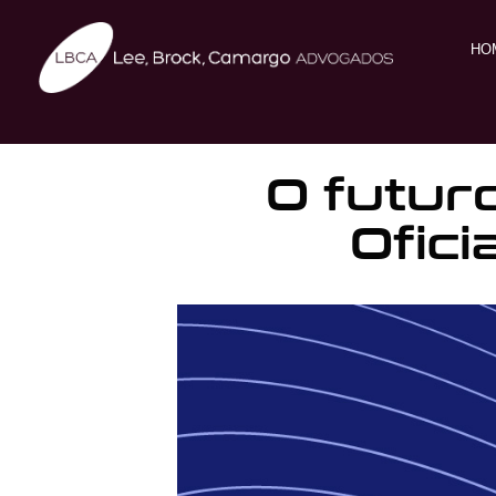
HO
O futur
Ofici