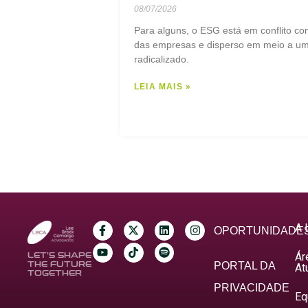
08/07/2026
Para alguns, o ESG está em conflito co
das empresas e disperso em meio a um 
radicalizado.
LEIA MAIS »
A 
OPORTUNIDADE
Ár
LET’S SHAPE
THE FUTURE
PORTAL DA
At
TOGETHER
PRIVACIDADE
Eq