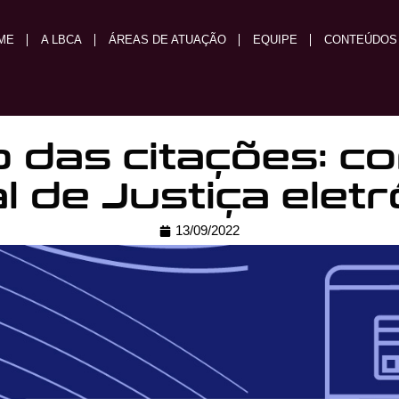
ME
A LBCA
ÁREAS DE ATUAÇÃO
EQUIPE
CONTEÚDOS
o das citações: c
al de Justiça elet
13/09/2022