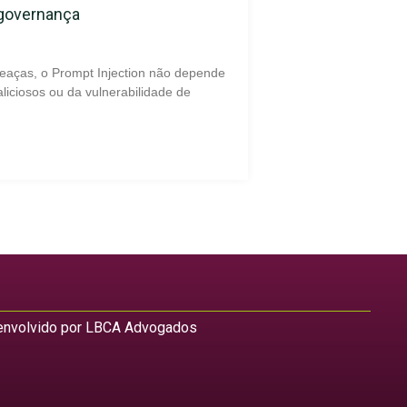
 governança
eaças, o Prompt Injection não depende
liciosos ou da vulnerabilidade de
nvolvido por LBCA Advogados