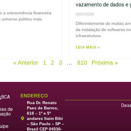
vazamento de dados e
m a sobrevivência financeira
06/07/2026
universo político mais
Diferentemente de muitas am
da instalação de softwares ma
infraestrutura.
LEIA MAIS »
« Anterior
1
2
3
…
810
Próxima »
ENDEREÇO
LBCA
S
Rua Dr. Renato
Dese
Paes de Barros,
eas de
618 – 1º e 5º
uação
andares Itaim Bibi
– São Paulo – SP –
uipe
Brasil CEP 04530-