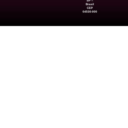
SP –
Brasil
CEP
04530-000