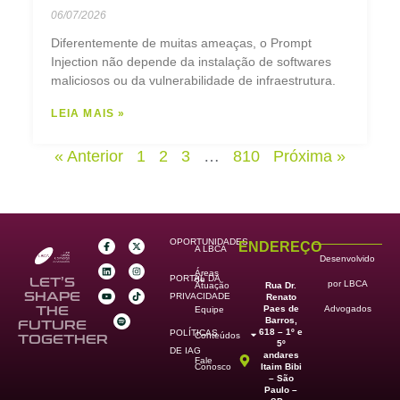
06/07/2026
Diferentemente de muitas ameaças, o Prompt
Injection não depende da instalação de softwares
maliciosos ou da vulnerabilidade de infraestrutura.
LEIA MAIS »
« Anterior
1
2
3
…
810
Próxima »
OPORTUNIDADES
ENDEREÇO
A LBCA
Desenvolvido
Áreas
PORTAL DA
de
LET’S
por LBCA
Rua Dr.
Atuação
SHAPE
PRIVACIDADE
Renato
Paes de
THE
Advogados
Equipe
Barros,
FUTURE
618 – 1º e
POLÍTICAS
Conteúdos
TOGETHER
5º
DE IAG
andares
Fale
Itaim Bibi
Conosco
– São
Paulo –