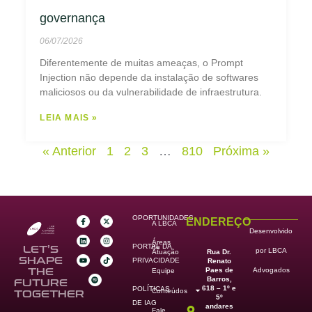
governança
06/07/2026
Diferentemente de muitas ameaças, o Prompt
Injection não depende da instalação de softwares
maliciosos ou da vulnerabilidade de infraestrutura.
LEIA MAIS »
« Anterior
1
2
3
…
810
Próxima »
OPORTUNIDADES
ENDEREÇO
A LBCA
Desenvolvido
Áreas
PORTAL DA
de
LET’S
por LBCA
Rua Dr.
Atuação
SHAPE
PRIVACIDADE
Renato
Paes de
THE
Advogados
Equipe
Barros,
FUTURE
618 – 1º e
POLÍTICAS
Conteúdos
TOGETHER
5º
DE IAG
andares
Fale