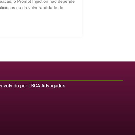
eaças, o Prompt Injection não depende
liciosos ou da vulnerabilidade de
nvolvido por LBCA Advogados