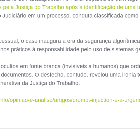
pela Justiça do Trabalho após a identificação de uma t
o Judiciário em um processo, conduta classificada como l
cessual, o caso inaugura a era da segurança algorítmic
ornos práticos à responsabilidade pelo uso de sistemas g
 ocultos em fonte branca (invisíveis a humanos) que or
 documentos. O desfecho, contudo, revelou uma ironia te
enerativa da Justiça do Trabalho.
.info/opiniao-e-analise/artigos/prompt-injection-e-a-ur