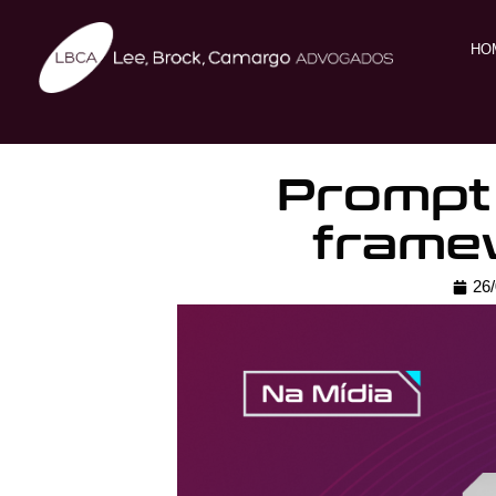
HO
Prompt 
frame
26