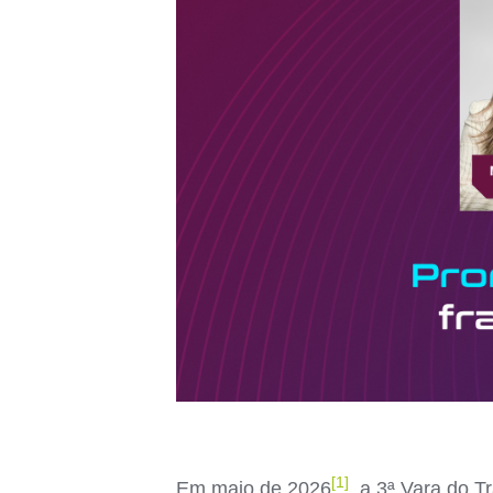
[1]
Em maio de 2026
, a 3ª Vara do T