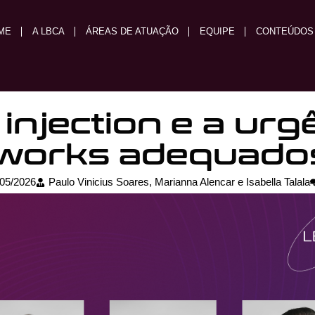
ME
A LBCA
ÁREAS DE ATUAÇÃO
EQUIPE
CONTEÚDOS
injection e a urg
works adequados
/05/2026
Paulo Vinicius Soares, Marianna Alencar e Isabella Talala