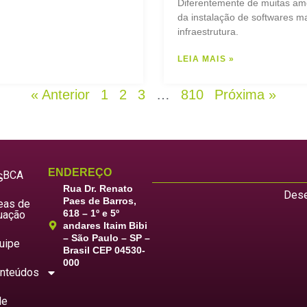
Diferentemente de muitas am
da instalação de softwares ma
infraestrutura.
LEIA MAIS »
« Anterior
1
2
3
…
810
Próxima »
ENDEREÇO
LBCA
S
Rua Dr. Renato
Dese
Paes de Barros,
eas de
618 – 1º e 5º
uação
andares Itaim Bibi
– São Paulo – SP –
uipe
Brasil CEP 04530-
000
nteúdos
le