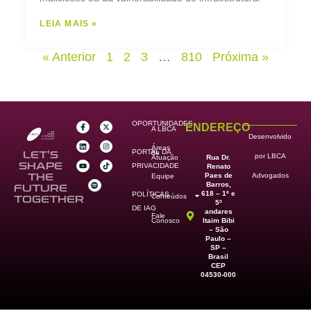
LEIA MAIS »
« Anterior
1
2
3
…
810
Próxima »
OPORTUNIDADES
ENDEREÇO
A LBCA
Desenvolvido
Áreas
PORTAL DA
de
LET’S
por LBCA
Rua Dr.
Atuação
SHAPE
PRIVACIDADE
Renato
Paes de
THE
Advogados
Equipe
Barros,
FUTURE
618 – 1º e
POLÍTICAS
Conteúdos
TOGETHER
5º
DE IAG
andares
Fale
Itaim Bibi
Conosco
– São
Paulo –
SP –
Brasil
CEP
04530-000