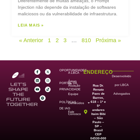
Diferentemente de muitas ameaças, o Prompt
Injection não depende da instalação de softwares
maliciosos ou da vulnerabilidade de infraestrutura.
LEIA MAIS »
« Anterior
1
2
3
…
810
Próxima »
OPORTUNIDADES
ENDEREÇO
A LBCA
Desenvolvido
Áreas
PORTAL DA
de
LET’S
por LBCA
Rua Dr.
Atuação
SHAPE
PRIVACIDADE
Renato
Paes de
THE
Advogados
Equipe
Barros,
FUTURE
618 – 1º e
POLÍTICAS
Conteúdos
TOGETHER
5º
DE IAG
andares
Fale
Itaim Bibi
Conosco
– São
Paulo –
SP –
Brasil
CEP
04530-000