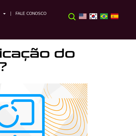
FALE CONOSCO
icação do
?