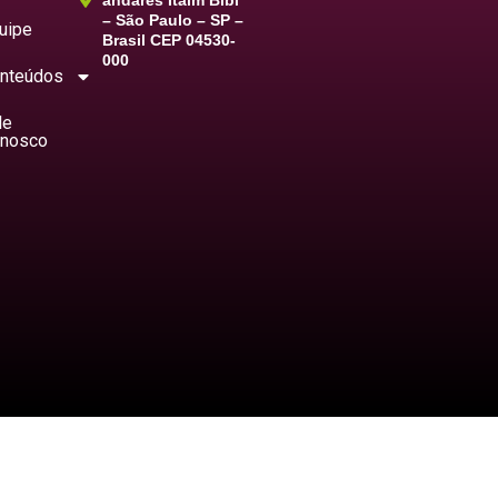
andares Itaim Bibi
– São Paulo – SP –
uipe
Brasil CEP 04530-
000
nteúdos
le
nosco