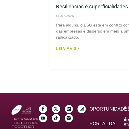
Resiliências e superficialidade
08/07/2026
Para alguns, o ESG está em conflito co
das empresas e disperso em meio a um 
radicalizado.
LEIA MAIS »
A 
OPORTUNIDADE
Ár
LET’S SHAPE
THE FUTURE
PORTAL DA
At
TOGETHER