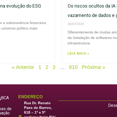
s na evolução do ESG
Os riscos ocultos da IA 
vazamento de dados e
m a sobrevivência financeira
06/07/2026
universo político mais
Diferentemente de muitas am
da instalação de softwares ma
infraestrutura.
LEIA MAIS »
« Anterior
1
2
3
…
810
Próxima »
ENDEREÇO
LBCA
S
Rua Dr. Renato
Dese
Paes de Barros,
eas de
618 – 1º e 5º
uação