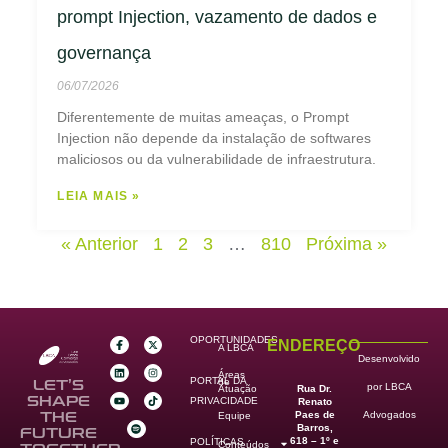
prompt Injection, vazamento de dados e
governança
06/07/2026
Diferentemente de muitas ameaças, o Prompt
Injection não depende da instalação de softwares
maliciosos ou da vulnerabilidade de infraestrutura.
LEIA MAIS »
« Anterior
1
2
3
…
810
Próxima »
OPORTUNIDADES
ENDEREÇO
A LBCA
Desenvolvido
Áreas
PORTAL DA
de
LET’S
por LBCA
Rua Dr.
Atuação
SHAPE
PRIVACIDADE
Renato
Paes de
THE
Advogados
Equipe
Barros,
FUTURE
618 – 1º e
POLÍTICAS
Conteúdos