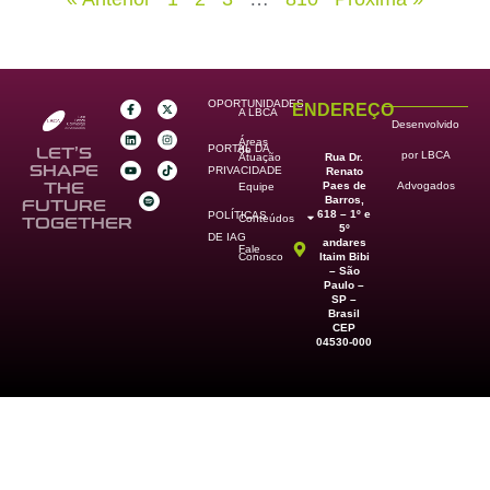
OPORTUNIDADES
ENDEREÇO
A LBCA
Desenvolvido
Áreas
PORTAL DA
de
LET’S
por LBCA
Rua Dr.
Atuação
SHAPE
PRIVACIDADE
Renato
Paes de
THE
Advogados
Equipe
Barros,
FUTURE
618 – 1º e
POLÍTICAS
Conteúdos
TOGETHER
5º
DE IAG
andares
Fale
Itaim Bibi
Conosco
– São
Paulo –
SP –
Brasil
CEP
04530-000