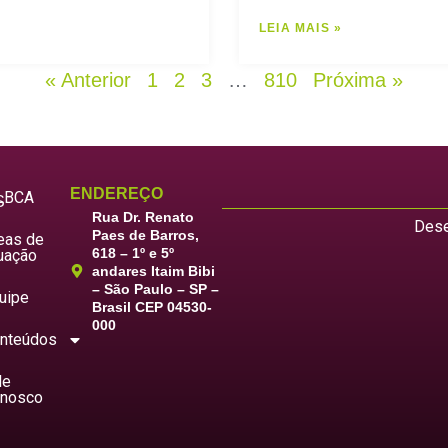
LEIA MAIS »
« Anterior
1
2
3
…
810
Próxima »
ENDEREÇO
LBCA
S
Rua Dr. Renato
Dese
Paes de Barros,
eas de
618 – 1º e 5º
uação
andares Itaim Bibi
– São Paulo – SP –
uipe
Brasil CEP 04530-
000
nteúdos
le
nosco