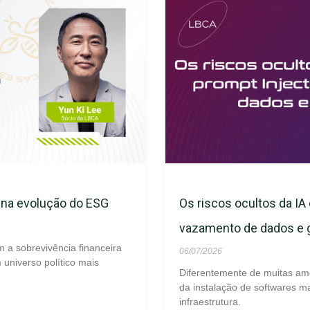
s na evolução do ESG
Os riscos ocultos da IA 
vazamento de dados e
m a sobrevivência financeira
06/07/2026
universo político mais
Diferentemente de muitas am
da instalação de softwares ma
infraestrutura.