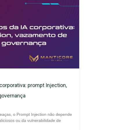
corporativa: prompt Injection,
 governança
eaças, o Prompt Injection não depende
liciosos ou da vulnerabilidade de