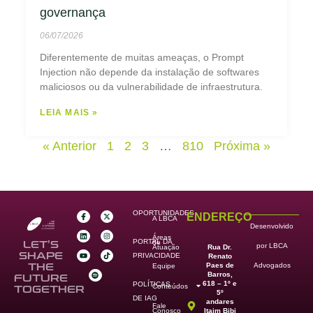
governança
06/07/2026
Diferentemente de muitas ameaças, o Prompt
Injection não depende da instalação de softwares
maliciosos ou da vulnerabilidade de infraestrutura.
LEIA MAIS »
« Anterior
1
2
3
…
810
Próxima »
OPORTUNIDADES
ENDEREÇO
A LBCA
Desenvolvido
Áreas
PORTAL DA
de
LET’S
por LBCA
Rua Dr.
Atuação
SHAPE
PRIVACIDADE
Renato
Paes de
THE
Advogados
Equipe
Barros,
FUTURE
618 – 1º e
POLÍTICAS
Conteúdos
TOGETHER
5º
DE IAG
andares
Fale
Itaim Bibi
Conosco