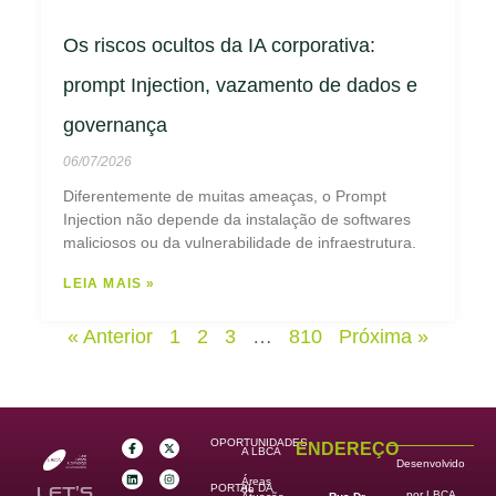
Os riscos ocultos da IA corporativa:
prompt Injection, vazamento de dados e
governança
06/07/2026
Diferentemente de muitas ameaças, o Prompt
Injection não depende da instalação de softwares
maliciosos ou da vulnerabilidade de infraestrutura.
LEIA MAIS »
« Anterior
1
2
3
…
810
Próxima »
OPORTUNIDADES
ENDEREÇO
A LBCA
Desenvolvido
Áreas
PORTAL DA
de
LET’S
por LBCA