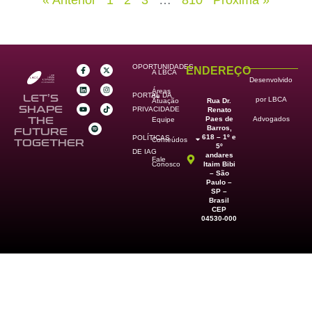
« Anterior
1
2
3
…
810
Próxima »
OPORTUNIDADES
ENDEREÇO
A LBCA
Desenvolvido
Áreas
PORTAL DA
de
LET’S
por LBCA
Rua Dr.
Atuação
SHAPE
PRIVACIDADE
Renato
Paes de
THE
Advogados
Equipe
Barros,
FUTURE
618 – 1º e
POLÍTICAS
Conteúdos
TOGETHER
5º
DE IAG
andares
Fale
Itaim Bibi
Conosco
– São
Paulo –
SP –
Brasil
CEP
04530-000