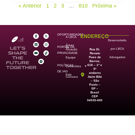
« Anterior
1
2
3
…
810
Próxima »
OPORTUNIDADES
ENDEREÇO
A LBCA
Desenvolvido
Áreas
PORTAL DA
de
LET’S
por LBCA
Rua Dr.
Atuação
SHAPE
PRIVACIDADE
Renato
Paes de
THE
Advogados
Equipe
Barros,
FUTURE
618 – 1º e
POLÍTICAS
Conteúdos
TOGETHER
5º
DE IAG
andares
Fale
Itaim Bibi
Conosco
– São
Paulo –
SP –
Brasil
CEP
04530-000