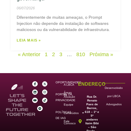
06/07/2026
Diferentemente de muitas ameaças, o Prompt
Injection não depende da instalação de softwares
maliciosos ou da vulnerabilidade de infraestrutura.
LEIA MAIS »
« Anterior
1
2
3
…
810
Próxima »
OPORTUNIDADES
ENDEREÇO
A LBCA
Desenvolvido
Áreas
PORTAL DA
de
LET’S
por LBCA
Rua Dr.
Atuação
SHAPE
PRIVACIDADE
Renato
Paes de
THE
Advogados
Equipe
Barros,
FUTURE
618 – 1º e
POLÍTICAS
Conteúdos
TOGETHER
5º
DE IAG
andares
Fale
Itaim Bibi
Conosco
– São
Paulo –