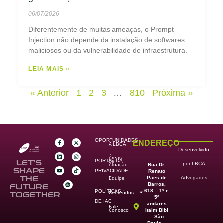
06/07/2026
Diferentemente de muitas ameaças, o Prompt
Injection não depende da instalação de softwares
maliciosos ou da vulnerabilidade de infraestrutura.
LEIA MAIS »
« Anterior
1
2
3
…
810
Próxima »
OPORTUNIDADES
ENDEREÇO
A LBCA
Desenvolvido
Áreas
PORTAL DA
de
LET’S
por LBCA
Rua Dr.
Atuação
SHAPE
PRIVACIDADE
Renato
Paes de
THE
Advogados
Equipe
Barros,
FUTURE
618 – 1º e
POLÍTICAS
Conteúdos
TOGETHER
5º
DE IAG
andares
Fale
Itaim Bibi
Conosco
– São
Paulo –