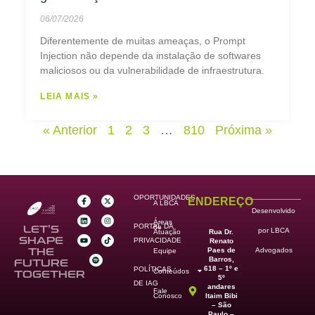
06/07/2026
Diferentemente de muitas ameaças, o Prompt
Injection não depende da instalação de softwares
maliciosos ou da vulnerabilidade de infraestrutura.
LEIA MAIS »
« Anterior
1
2
3
…
810
Próxima »
OPORTUNIDADES
ENDEREÇO
A LBCA
Desenvolvido
Áreas
PORTAL DA
de
LET’S
por LBCA
Rua Dr.
Atuação
SHAPE
PRIVACIDADE
Renato
Paes de
THE
Advogados
Equipe
Barros,
FUTURE
618 – 1º e
POLÍTICAS
Conteúdos
TOGETHER
5º
DE IAG
andares
Fale
Itaim Bibi
Conosco
– São
Paulo –