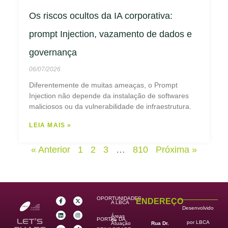
Os riscos ocultos da IA corporativa:
prompt Injection, vazamento de dados e
governança
06/07/2026
Diferentemente de muitas ameaças, o Prompt
Injection não depende da instalação de softwares
maliciosos ou da vulnerabilidade de infraestrutura.
LEIA MAIS »
« Anterior
1
2
3
…
810
Próxima »
OPORTUNIDADES
ENDEREÇO
A LBCA
Desenvolvido
Áreas
PORTAL DA
de
LET’S
por LBCA
Rua Dr.
Atuação