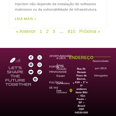
Injection não depende da instalação de softwares
maliciosos ou da vulnerabilidade de infraestrutura.
LEIA MAIS »
« Anterior
1
2
3
…
810
Próxima »
OPORTUNIDADES
ENDEREÇO
A LBCA
Desenvolvido
Áreas
PORTAL DA
de
LET’S
por LBCA
Rua Dr.
Atuação
SHAPE
PRIVACIDADE
Renato
Paes de
THE
Advogados
Equipe
Barros,
FUTURE
618 – 1º e
POLÍTICAS
Conteúdos
TOGETHER
5º
DE IAG
andares
Fale
Itaim Bibi
Conosco
– São
Paulo –
SP –
Brasil
CEP
04530-000