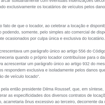
de arcar solidariamente com eventuais indenizações dec
zando exclusivamente os locatários de veículos pelos d
 fato de que o locador, ao celebrar a locação e disponibi
o podendo, somente, pelo simples ato comercial de dispo
e ocasionados por culpa única e exclusiva do locatário.
acrescentava um parágrafo único ao artigo 556 do Código
neceria quando o próprio locador contribuísse para o d
va acrescentar um parágrafo único ao artigo 932 do me
ulos respondem exclusiva e isoladamente pelos danos que
ão de veículo locado”.
 pela então presidente Dilma Roussef, que, em síntese, 
erar as especificidades dos diversos contratos de locaç
o, acarretaria ônus excessivo ao terceiro, decorrente 