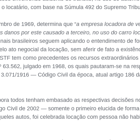
o locatário, com base na Súmula 492 do Supremo Tribun
mbro de 1969, determina que “
a empresa locadora de veí
os danos por este causado a terceiro, no uso do carro lo
unais brasileiros seguem aplicando o entendimento de fo
lo ato negocial da locação, sem aferir de fato a existên
 STF tem como precedentes os recursos extraordinários
 63.562, julgado em 1968, os quais pautaram-se na respo
i 3.071/1916 — Código Civil da época, atual artigo 186 
bora todos tenham embasado as respectivas decisões no
go Civil de 2002 — somente o primeiro elucida de forma
ueles autos, foi celebrada locação com pessoa não habi