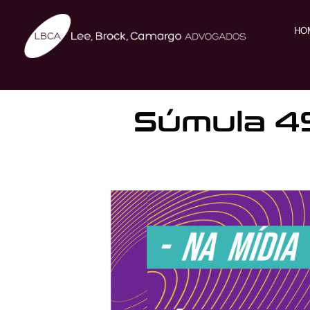
HO
Súmula 49