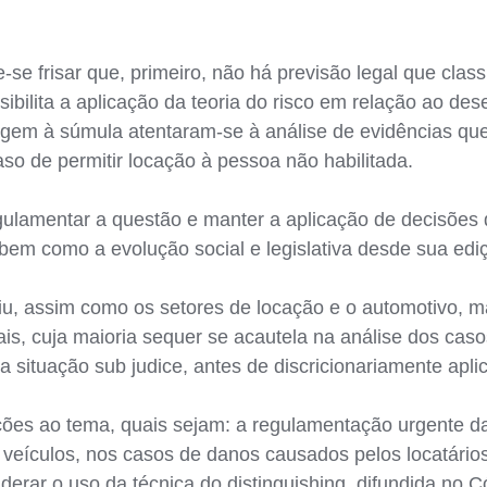
e frisar que, primeiro, não há previsão legal que class
ibilita a aplicação da teoria do risco em relação ao d
igem à súmula atentaram-se à análise de evidências qu
so de permitir locação à pessoa não habilitada.
ulamentar a questão e manter a aplicação de decisões
em como a evolução social e legislativa desde sua edi
luiu, assim como os setores de locação e o automotivo, 
is, cuja maioria sequer se acautela na análise dos ca
a situação sub judice, antes de discricionariamente apli
ões ao tema, quais sejam: a regulamentação urgente da 
 veículos, nos casos de danos causados pelos locatári
iderar o uso da técnica do distinguishing, difundida no