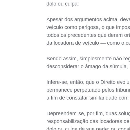
dolo ou culpa.
Apesar dos argumentos acima, deve-s
veículo como perigosa, o que imposs
todos os precedentes que deram or
da locadora de veículo — como o ca
Sendo assim, simplesmente não reg
desconsiderar o âmago da súmula, b
Infere-se, então, que o Direito evo
permanece perpetuado pelos tribuna
a fim de constatar similaridade com 
Depreendem-se, por fim, duas soluç
responsabilização das locadoras de
dolo ou culpa de sua parte; ou cons