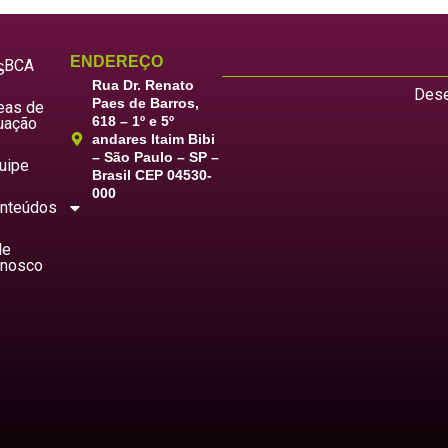
ENDEREÇO
LBCA
S
Rua Dr. Renato
Dese
Paes de Barros,
eas de
618 – 1º e 5º
uação
andares Itaim Bibi
– São Paulo – SP –
uipe
Brasil CEP 04530-
000
nteúdos
le
nosco