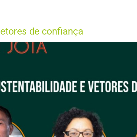
rios ESG
ME
A LBCA
ÁREAS DE ATUAÇÃO
EQUIPE
CONTEÚDOS
vetores de confiança