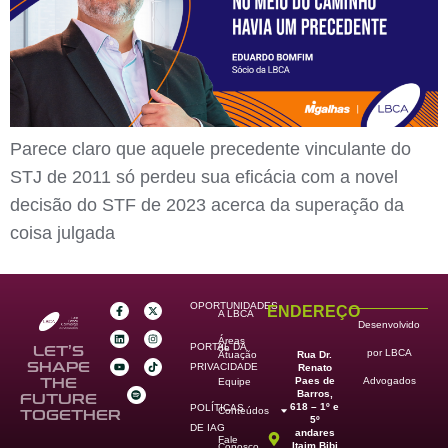
Parece claro que aquele precedente vinculante do
STJ de 2011 só perdeu sua eficácia com a novel
decisão do STF de 2023 acerca da superação da
coisa julgada
OPORTUNIDADES
ENDEREÇO
A LBCA
Desenvolvido
Áreas
PORTAL DA
de
LET’S
por LBCA
Rua Dr.
Atuação
SHAPE
PRIVACIDADE
Renato
Paes de
THE
Advogados
Equipe
Barros,
FUTURE
618 – 1º e
POLÍTICAS
Conteúdos
TOGETHER
5º
DE IAG
andares
Fale
Itaim Bibi
Conosco