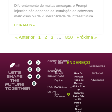
Diferentemente de muitas ameaças, o Prompt
Injection não depende da instalação de softwares
maliciosos ou da vulnerabilidade de infraestrutura.
LEIA MAIS »
« Anterior
1
2
3
…
810
Próxima »
OPORTUNIDADES
ENDEREÇO
A LBCA
Desenvolvido
Áreas
PORTAL DA
de
LET’S
por LBCA
Rua Dr.
Atuação
SHAPE
PRIVACIDADE
Renato
Paes de
THE
Advogados
Equipe
Barros,
FUTURE
618 – 1º e
POLÍTICAS
Conteúdos
TOGETHER
5º
DE IAG
andares
Fale
Itaim Bibi
Conosco
– São
Paulo –
SP –
Brasil