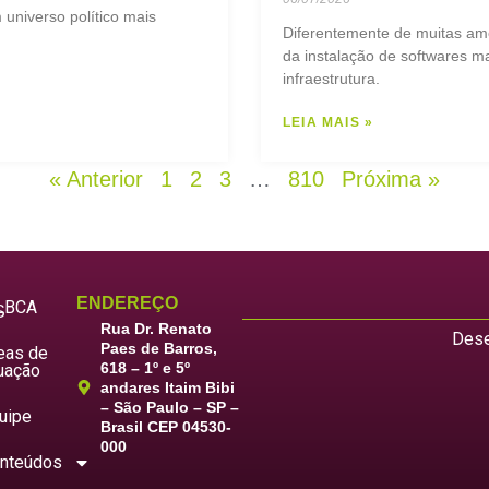
universo político mais
Diferentemente de muitas am
da instalação de softwares ma
infraestrutura.
LEIA MAIS »
« Anterior
1
2
3
…
810
Próxima »
ENDEREÇO
LBCA
S
Rua Dr. Renato
Dese
Paes de Barros,
eas de
618 – 1º e 5º
uação
andares Itaim Bibi
– São Paulo – SP –
uipe
Brasil CEP 04530-
000
nteúdos