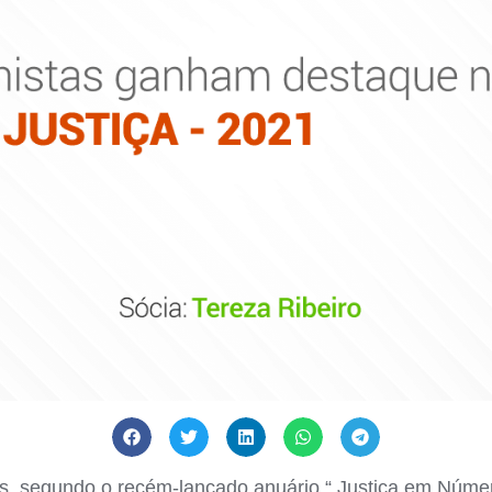
, segundo o recém-lançado anuário “ Justiça em Númer