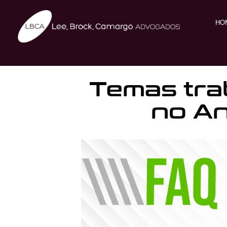
HO
Temas tra
no An