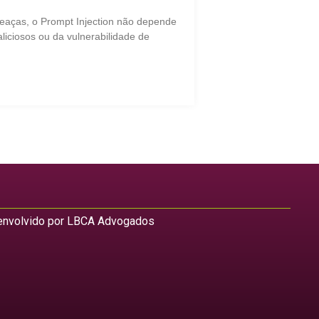
eaças, o Prompt Injection não depende
liciosos ou da vulnerabilidade de
nvolvido por LBCA Advogados