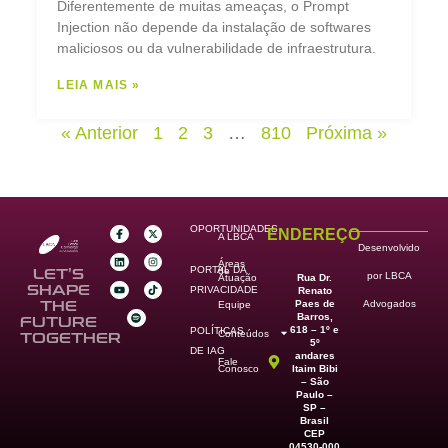
Diferentemente de muitas ameaças, o Prompt
Injection não depende da instalação de softwares
maliciosos ou da vulnerabilidade de infraestrutura.
LEIA MAIS »
« Anterior
1
2
3
…
810
Próxima »
OPORTUNIDADES
ENDEREÇO
A LBCA
Desenvolvido
Áreas
PORTAL DA
de
LET’S
por LBCA
Rua Dr.
Atuação
SHAPE
PRIVACIDADE
Renato
Paes de
THE
Advogados
Equipe
Barros,
FUTURE
618 – 1º e
POLÍTICAS
Conteúdos
TOGETHER
5º
DE IAG
andares
Fale
Itaim Bibi
Conosco
– São
Paulo –
SP –
Brasil
CEP
04530-000