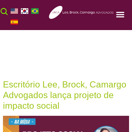
Dia:
12 de
setembro de 2021
Escritório Lee, Brock, Camargo
Advogados lança projeto de
impacto social