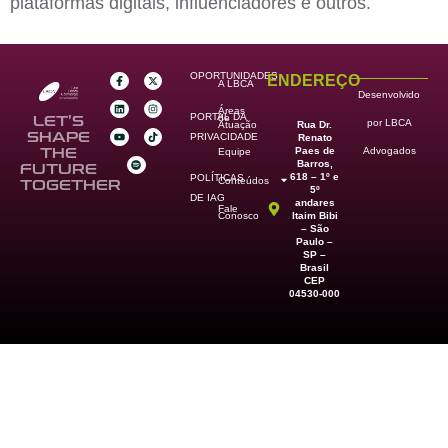
plataformas digitais, influenciadores e outros.
OPORTUNIDADES
ENDEREÇO
A LBCA
Desenvolvido
Áreas
PORTAL DA
de
LET’S
por LBCA
Rua Dr.
Atuação
SHAPE
PRIVACIDADE
Renato
Paes de
THE
Advogados
Equipe
Barros,
FUTURE
618 – 1º e
POLÍTICAS
Conteúdos
TOGETHER
5º
DE IAG
andares
Fale
Itaim Bibi
Conosco
– São
Paulo –
SP –
Brasil
CEP
04530-000