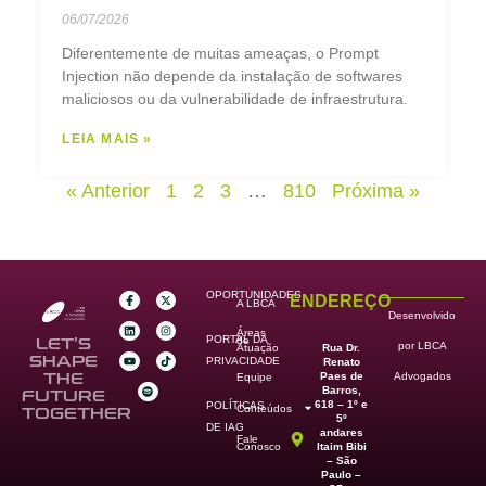
06/07/2026
Diferentemente de muitas ameaças, o Prompt
Injection não depende da instalação de softwares
maliciosos ou da vulnerabilidade de infraestrutura.
LEIA MAIS »
« Anterior
1
2
3
…
810
Próxima »
OPORTUNIDADES
ENDEREÇO
A LBCA
Desenvolvido
Áreas
PORTAL DA
de
LET’S
por LBCA
Rua Dr.
Atuação
SHAPE
PRIVACIDADE
Renato
Paes de
THE
Advogados
Equipe
Barros,
FUTURE
618 – 1º e
POLÍTICAS
Conteúdos
TOGETHER
5º
DE IAG
andares
Fale
Itaim Bibi
Conosco
– São
Paulo –