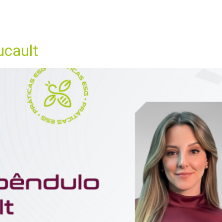
junho de 2026
ME
A LBCA
ÁREAS DE ATUAÇÃO
EQUIPE
CONTEÚDOS
ucault