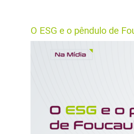
Dia:
10 de 
HO
O ESG e o pêndulo de Fo