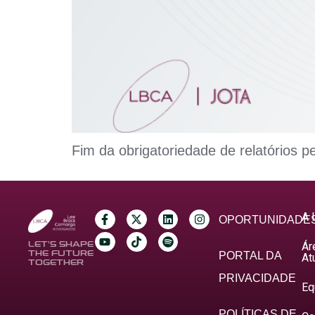
Fim da obrigatoriedade de relatórios p
A 
OPORTUNIDADE
Ár
LET’S SHAPE
THE FUTURE
PORTAL DA
At
TOGETHER
PRIVACIDADE
Eq
POLÍTICAS DE