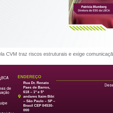
ela CVM traz riscos estruturais e exige comunicaç
ENDEREÇO
LBCA
S
Rua Dr. Renato
Dese
Paes de Barros,
eas de
618 – 1º e 5º
uação
andares Itaim Bibi
– São Paulo – SP –
uipe
Brasil CEP 04530-
000