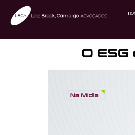
HO
O ESG 