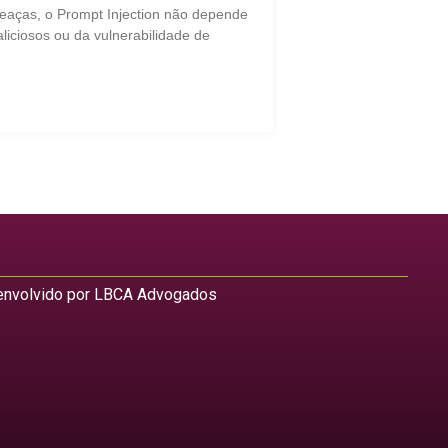
eaças, o Prompt Injection não depende
liciosos ou da vulnerabilidade de
nvolvido por LBCA Advogados