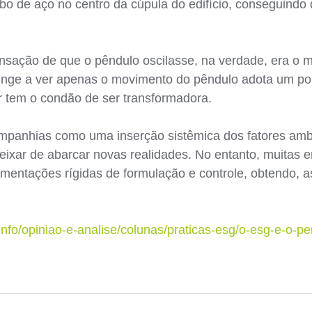
bo de aço no centro da cúpula do edifício, conseguindo
nsação de que o pêndulo oscilasse, na verdade, era o 
tringe a ver apenas o movimento do pêndulo adota um po
r tem o condão de ser transformadora.
mpanhias como uma inserção sistêmica dos fatores ambi
deixar de abarcar novas realidades. No entanto, muita
damentações rígidas de formulação e controle, obtendo, 
.info/opiniao-e-analise/colunas/praticas-esg/o-esg-e-o-p