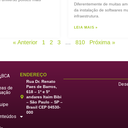
Diferentemente de muitas am
da instalação de softwares ma
infraestrutura.
LEIA MAIS »
« Anterior
1
2
3
…
810
Próxima »
ENDEREÇO
LBCA
S
Rua Dr. Renato
Dese
Paes de Barros,
eas de
618 – 1º e 5º
uação
andares Itaim Bibi
– São Paulo – SP –
uipe
Brasil CEP 04530-
000
nteúdos