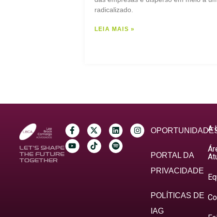
radicalizado.
LEIA MAIS »
A 
OPORTUNIDADE
Ár
LET’S SHAPE
THE FUTURE
PORTAL DA
At
TOGETHER
PRIVACIDADE
Eq
POLÍTICAS DE
Co
IAG