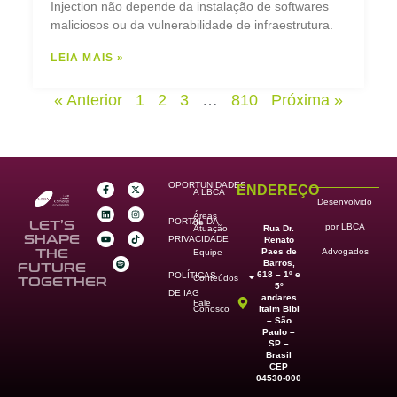
Injection não depende da instalação de softwares
maliciosos ou da vulnerabilidade de infraestrutura.
LEIA MAIS »
« Anterior
1
2
3
…
810
Próxima »
OPORTUNIDADES
ENDEREÇO
A LBCA
Desenvolvido
Áreas
PORTAL DA
de
LET’S
por LBCA
Rua Dr.
Atuação
SHAPE
PRIVACIDADE
Renato
Paes de
THE
Advogados
Equipe
Barros,
FUTURE
618 – 1º e
POLÍTICAS
Conteúdos
TOGETHER
5º
DE IAG
andares
Fale
Itaim Bibi
Conosco
– São
Paulo –
SP –
Brasil
CEP
04530-000