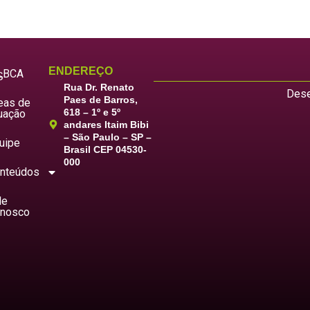
ENDEREÇO
LBCA
S
Rua Dr. Renato
Dese
Paes de Barros,
eas de
618 – 1º e 5º
uação
andares Itaim Bibi
– São Paulo – SP –
uipe
Brasil CEP 04530-
000
nteúdos
le
nosco