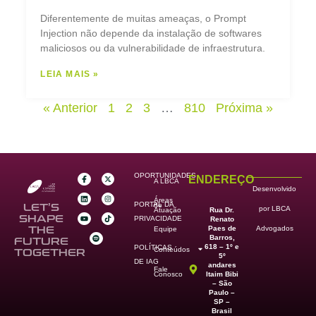
Diferentemente de muitas ameaças, o Prompt
Injection não depende da instalação de softwares
maliciosos ou da vulnerabilidade de infraestrutura.
LEIA MAIS »
« Anterior
1
2
3
…
810
Próxima »
OPORTUNIDADES
ENDEREÇO
A LBCA
Desenvolvido
Áreas
PORTAL DA
de
LET’S
por LBCA
Rua Dr.
Atuação
SHAPE
PRIVACIDADE
Renato
Paes de
THE
Advogados
Equipe
Barros,
FUTURE
618 – 1º e
POLÍTICAS
Conteúdos
TOGETHER
5º
DE IAG
andares
Fale
Itaim Bibi
Conosco
– São
Paulo –
SP –
Brasil