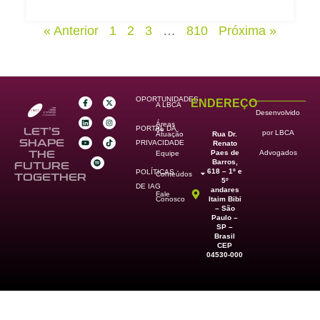
« Anterior
1
2
3
…
810
Próxima »
OPORTUNIDADES
ENDEREÇO
A LBCA
Desenvolvido
Áreas
PORTAL DA
de
LET’S
por LBCA
Rua Dr.
Atuação
SHAPE
PRIVACIDADE
Renato
Paes de
THE
Advogados
Equipe
Barros,
FUTURE
618 – 1º e
POLÍTICAS
Conteúdos
TOGETHER
5º
DE IAG
andares
Fale
Itaim Bibi
Conosco
– São
Paulo –
SP –
Brasil
CEP
04530-000