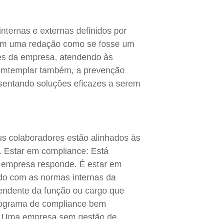
ternas e externas definidos por
com uma redação como se fosse um
res da empresa, atendendo às
 comtemplar também, a prevenção
resentando soluções eficazes a serem
us colaboradores estão alinhados às
I. Estar em compliance: Está
a empresa responde. É estar em
rdo com as normas internas da
pendente da função ou cargo que
programa de compliance bem
os. Uma empresa sem gestão de