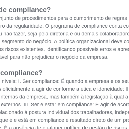
 de compliance?
unto de procedimentos para o cumprimento de regras in
ro da regularidade. O programa de compliance conta 
u não fazer, seja pela diretoria e ou demais colaborado
o segmento do negócio. A política organizacional deve
os riscos existentes, identificando possíveis erros e ap
vel para não prejudicar o negócio da empresa.
o compliance?
 níveis: I. Ser compliance: É quando a empresa e os se
oficialmente a agir de conforme a ética e idoneidade; I
internas da empresa, mas também à legislação à qual 
xternos. III. Ser e estar em compliance: É agir de aco
elacionado à postura individual dos trabalhadores, inde
 que é e está em compliance é resultado direto de um 
ce: É a ausência de qualquer política de gestão de risc