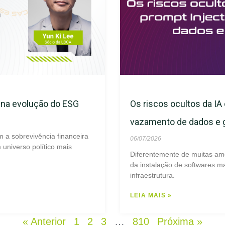
s na evolução do ESG
Os riscos ocultos da IA 
vazamento de dados e
m a sobrevivência financeira
06/07/2026
universo político mais
Diferentemente de muitas am
da instalação de softwares ma
infraestrutura.
LEIA MAIS »
« Anterior
1
2
3
…
810
Próxima »