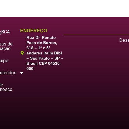
ENDEREÇO
LBCA
S
Rua Dr. Renato
Dese
Paes de Barros,
eas de
618 – 1º e 5º
uação
andares Itaim Bibi
– São Paulo – SP –
uipe
Brasil CEP 04530-
000
nteúdos
le
nosco