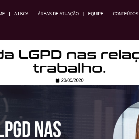
ME
A LBCA
ÁREAS DE ATUAÇÃO
EQUIPE
CONTEÚDOS
 da LGPD nas rela
trabalho.
29/09/2020