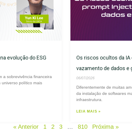
s na evolução do ESG
Os riscos ocultos da IA 
vazamento de dados e
m a sobrevivência financeira
06/07/2026
universo político mais
Diferentemente de muitas am
da instalação de softwares ma
infraestrutura.
LEIA MAIS »
« Anterior
1
2
3
…
810
Próxima »