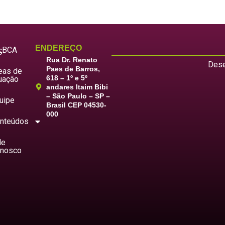
ENDEREÇO
LBCA
S
Rua Dr. Renato
Dese
Paes de Barros,
eas de
618 – 1º e 5º
uação
andares Itaim Bibi
– São Paulo – SP –
uipe
Brasil CEP 04530-
000
nteúdos
le
nosco