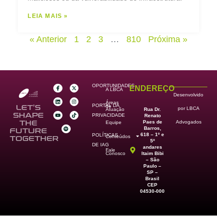
LEIA MAIS »
« Anterior
1
2
3
…
810
Próxima »
OPORTUNIDADES
ENDEREÇO
A LBCA
Desenvolvido
Áreas
PORTAL DA
de
LET’S
por LBCA
Rua Dr.
Atuação
SHAPE
PRIVACIDADE
Renato
Paes de
THE
Advogados
Equipe
Barros,
FUTURE
618 – 1º e
POLÍTICAS
Conteúdos
TOGETHER
5º
DE IAG
andares
Fale
Itaim Bibi
Conosco
– São
Paulo –
SP –
Brasil
CEP
04530-000