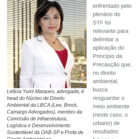
enfrentado pelo
plenário do
STF foi
relevante para
delimitar a
aplicação do
Princípio da
Precaução que,
no direito
ambiental,
busca
Letícia Yumi Marques, advogada, é
resguardar o
head do Núcleo de Direito
Ambiental da LBCA (Lee, Brock,
meio ambiente
Camargo Advogados), membro da
(neste caso, o
Comissão de Infraestrutura,
urbano) de
Logística e Desenvolvimento
resultados
Sustentável da OAB-SP e Profa de