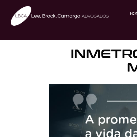
HO
INMETRO
M