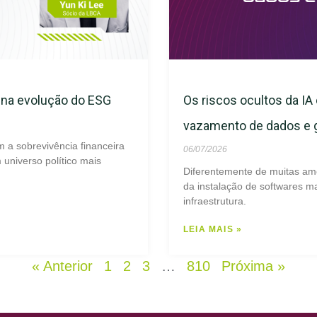
s na evolução do ESG
Os riscos ocultos da IA 
vazamento de dados e
m a sobrevivência financeira
06/07/2026
universo político mais
Diferentemente de muitas am
da instalação de softwares ma
infraestrutura.
LEIA MAIS »
« Anterior
1
2
3
…
810
Próxima »