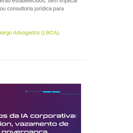
erão estabelecidos, sem implicar
 consultoria jurídica para
margo Advogados (LBCA)
.