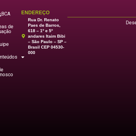
ENDEREÇO
LBCA
S
Rua Dr. Renato
Dese
Paes de Barros,
eas de
618 – 1º e 5º
uação
andares Itaim Bibi
– São Paulo – SP –
uipe
Brasil CEP 04530-
000
nteúdos
le
nosco