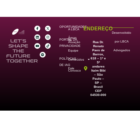
OPORTUNIDADES
ENDEREÇO
A LBCA
Desenvolvido
Áreas
PORTAL DA
de
LET’S
por LBCA
Rua Dr.
Atuação
SHAPE
PRIVACIDADE
Renato
Paes de
THE
Advogados
Equipe
Barros,
FUTURE
618 – 1º e
POLÍTICAS
Conteúdos
TOGETHER
5º
DE IAG
andares
Fale
Itaim Bibi
Conosco
– São
Paulo –
SP –
Brasil
CEP
04530-000