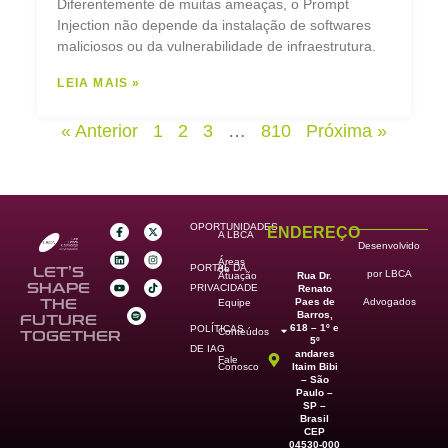
Diferentemente de muitas ameaças, o Prompt
Injection não depende da instalação de softwares
maliciosos ou da vulnerabilidade de infraestrutura.
LEIA MAIS »
« Anterior
1
2
3
…
810
Próxima »
OPORTUNIDADES
ENDEREÇO
A LBCA
Desenvolvido
Áreas
PORTAL DA
de
LET’S
por LBCA
Rua Dr.
Atuação
SHAPE
PRIVACIDADE
Renato
Paes de
THE
Advogados
Equipe
Barros,
FUTURE
618 – 1º e
POLÍTICAS
Conteúdos
TOGETHER
5º
DE IAG
andares
Fale
Itaim Bibi
Conosco
– São
Paulo –
SP –
Brasil
CEP
04530-000