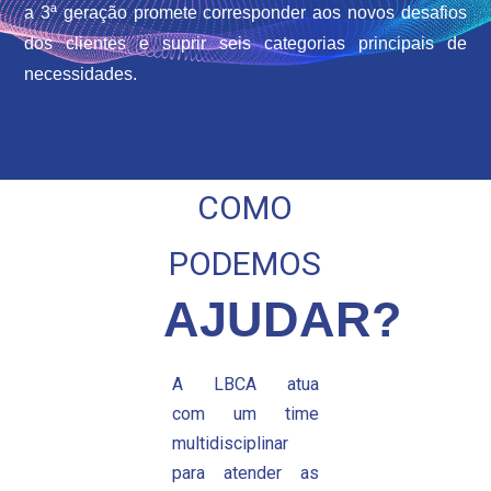
a 3ª geração promete corresponder aos novos desafios
dos clientes e suprir seis categorias principais de
necessidades.
COMO
PODEMOS
AJUDAR?
A LBCA atua
com um time
multidisciplinar
para atender as