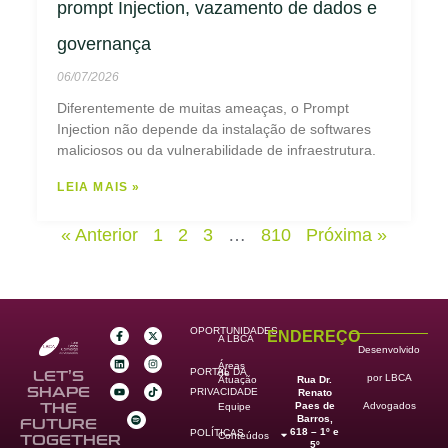
prompt Injection, vazamento de dados e
governança
06/07/2026
Diferentemente de muitas ameaças, o Prompt
Injection não depende da instalação de softwares
maliciosos ou da vulnerabilidade de infraestrutura.
LEIA MAIS »
« Anterior
1
2
3
…
810
Próxima »
OPORTUNIDADES
ENDEREÇO
A LBCA
Desenvolvido
Áreas
PORTAL DA
de
LET’S
por LBCA
Rua Dr.
Atuação
SHAPE
PRIVACIDADE
Renato
Paes de
THE
Advogados
Equipe
Barros,
FUTURE
618 – 1º e
POLÍTICAS
Conteúdos
TOGETHER
5º