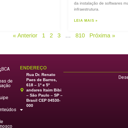
da instalação de softwares ma
infraestrutura.
LEIA MAIS »
« Anterior
1
2
3
…
810
Próxima »
ENDEREÇO
LBCA
S
Rua Dr. Renato
Dese
Paes de Barros,
eas de
618 – 1º e 5º
uação
andares Itaim Bibi
– São Paulo – SP –
uipe
Brasil CEP 04530-
000
nteúdos
le
nosco