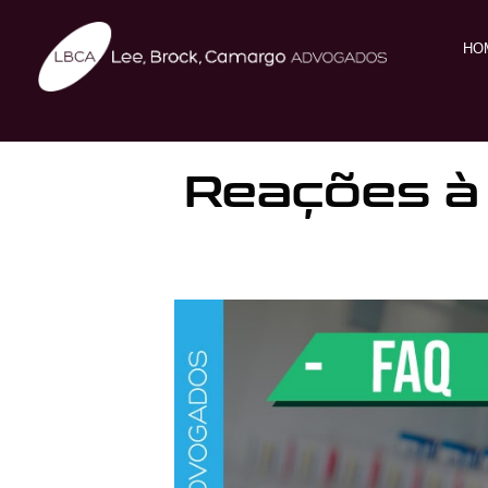
HO
Reações à