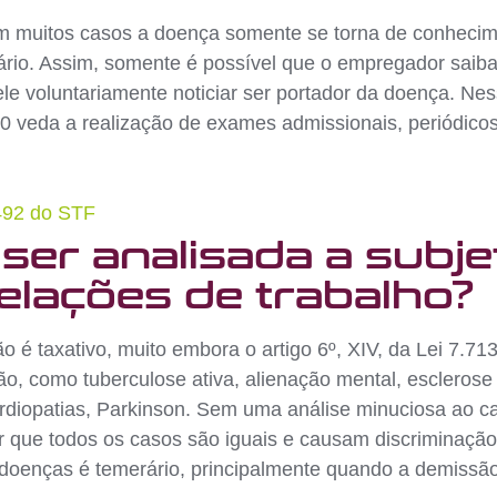
em muitos casos a doença somente se torna de conheci
iário. Assim, somente é possível que o empregador sai
le voluntariamente noticiar ser portador da doença. Ness
0 veda a realização de exames admissionais, periódicos
492 do STF
ser analisada a subje
elações de trabalho?
ão é taxativo, muito embora o artigo 6º, XIV, da Lei 7.
o, como tuberculose ativa, alienação mental, esclerose 
ardiopatias, Parkinson. Sem uma análise minuciosa ao c
ir que todos os casos são iguais e causam discriminaçã
oenças é temerário, principalmente quando a demissão 