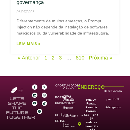
governança
06/07/2026
Diferentemente de muitas ameaças, o Prompt
Injection não depende da instalação de softwares
maliciosos ou da vulnerabilidade de infraestrutura.
LEIA MAIS »
« Anterior
1
2
3
…
810
Próxima »
OPORTUNIDADES
ENDEREÇO
A LBCA
Desenvolvido
Áreas
PORTAL DA
de
LET’S
por LBCA
Rua Dr.
Atuação
SHAPE
PRIVACIDADE
Renato
Paes de
THE
Advogados
Equipe
Barros,
FUTURE
618 – 1º e
POLÍTICAS
Conteúdos
TOGETHER
5º
DE IAG
andares
Fale
Itaim Bibi
Conosco
– São