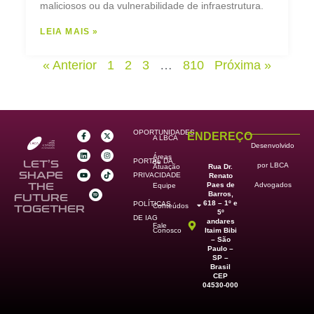
maliciosos ou da vulnerabilidade de infraestrutura.
LEIA MAIS »
« Anterior
1
2
3
…
810
Próxima »
OPORTUNIDADES
ENDEREÇO
A LBCA
Desenvolvido
Áreas
PORTAL DA
de
LET’S
por LBCA
Rua Dr.
Atuação
SHAPE
PRIVACIDADE
Renato
Paes de
THE
Advogados
Equipe
Barros,
FUTURE
618 – 1º e
POLÍTICAS
Conteúdos
TOGETHER
5º
DE IAG
andares
Fale
Itaim Bibi
Conosco
– São
Paulo –
SP –
Brasil
CEP
04530-000